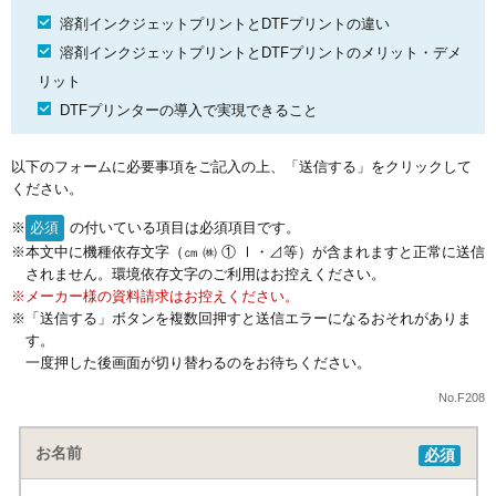
溶剤インクジェットプリントとDTFプリントの違い
溶剤インクジェットプリントとDTFプリントのメリット・デメ
リット
DTFプリンターの導入で実現できること
以下のフォームに必要事項をご記入の上、「送信する」をクリックして
ください。
必須
の付いている項目は必須項目です。
本文中に機種依存文字（㎝ ㈱ ① Ⅰ・⊿等）が含まれますと正常に送信
されません。環境依存文字のご利用はお控えください。
メーカー様の資料請求はお控えください。
「送信する」ボタンを複数回押すと送信エラーになるおそれがありま
す。
一度押した後画面が切り替わるのをお待ちください。
No.F208
お名前
必須