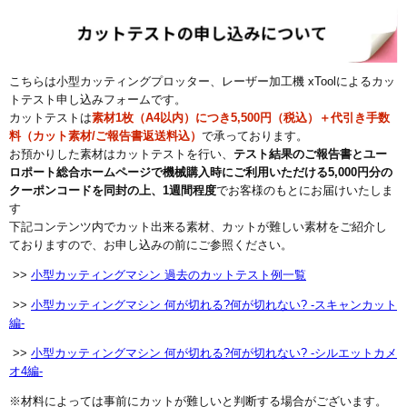
こちらは小型カッティングプロッター、レーザー加工機 xToolによるカッ
トテスト申し込みフォームです。
カットテストは
素材1枚（A4以内）につき5,500円（税込）＋代引き手数
料（カット素材/ご報告書返送料込）
で承っております。
お預かりした素材はカットテストを行い、
テスト結果のご報告書とユー
ロポート総合ホームページで機械購入時にご利用いただける5,000円分の
クーポンコードを同封の上、1週間程度
でお客様のもとにお届けいたしま
す
下記コンテンツ内でカット出来る素材、カットが難しい素材をご紹介し
ておりますので、お申し込みの前にご参照ください。
>>
小型カッティングマシン 過去のカットテスト例一覧
>>
小型カッティングマシン 何が切れる?何が切れない? -スキャンカット
編-
>>
小型カッティングマシン 何が切れる?何が切れない? -シルエットカメ
オ4編-
※材料によっては事前にカットが難しいと判断する場合がございます。