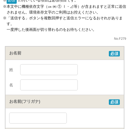
必須
の付いている項目は必須項目です。
本文中に機種依存文字（㎝ ㈱ ① Ⅰ・⊿等）が含まれますと正常に送信
されません。環境依存文字のご利用はお控えください。
「送信する」ボタンを複数回押すと送信エラーになるおそれがありま
す。
一度押した後画面が切り替わるのをお待ちください。
No.F279
お名前
必須
姓
名
お名前(フリガナ)
必須